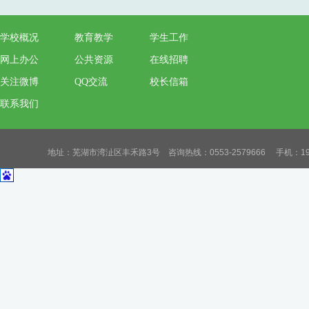
学校概况
教育教学
学生工作
网上办公
公共资源
在线招聘
关注微博
QQ交流
校长信箱
联系我们
地址：芜湖市湾沚区丰禾路3号 咨询热线：0553-2579666 手机：19