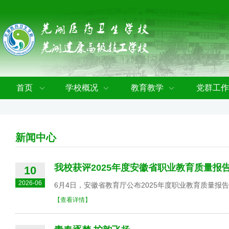
首页
学校概况
教育教学
党群工作
新闻中心
我校获评2025年度安徽省职业教育质量报
10
2026-06
6月4日，安徽省教育厅公布2025年度职业教育质量报告
【查看详情】