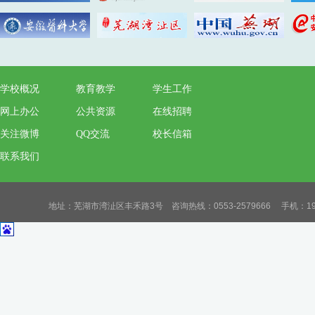
学校概况
教育教学
学生工作
网上办公
公共资源
在线招聘
关注微博
QQ交流
校长信箱
联系我们
地址：芜湖市湾沚区丰禾路3号 咨询热线：0553-2579666 手机：19